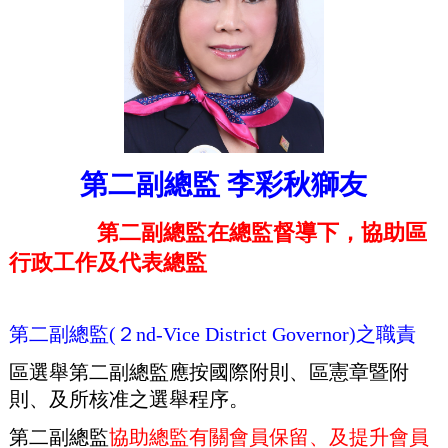
第二副總監
李彩秋獅友
第二副總監在總監督導下，協助區
行政工作及代表總監
第二副總監(２nd-Vice District Governor)之職責
區選舉第二副總監應按國際附則、區憲章暨附
則、及所核准之選舉程序。
第二副總監
協助總監有關會員保留、及提升會員