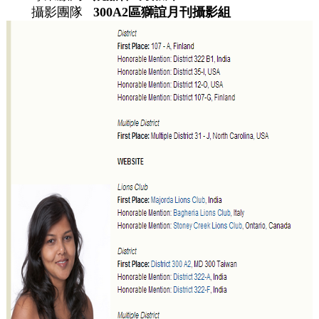
攝影團隊
300A2區獅誼月刊攝影組