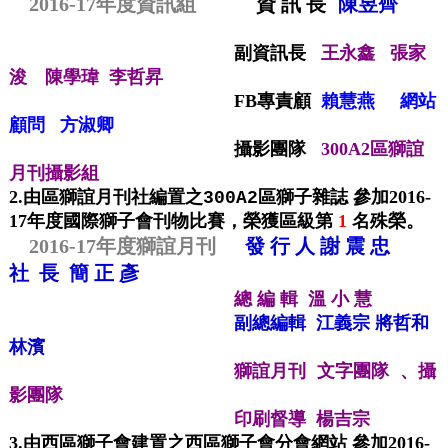
2016-17年度
資訊組
資
訊
長
陳昱齊
副資訊長
王永鑫
張家
浚 陳學瑋 李哲昇
FB專責顧
賴慧燕
網站
顧問 方淑卿
攝影團隊
300A2區獅誼
月刊攝影組
2.
由區獅誼月刊社編置之
區獅子雜誌
參加
2016-
300A2
17
年度
國際獅子會刊物比賽，榮獲區級第
1
名殊榮
。
2016-17年度獅誼月刊
發 行 人 謝 震 忠
社 長 簡 正 彥
總 編 輯 溫 小 慧
副總編輯 江義宗 將哲和
林濱
攝
獅誼月刊 文字團隊 、
影團隊
印刷督導 楊吉宗
3.由西區獅子會建置之西區獅子會分會網站 參加
2016-