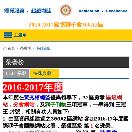
2016-2017
國際獅子會300A2區
主選單
首頁
>
榮譽榜
>
特殊貢獻
榮譽榜
LCIF 捐獻
特殊貢獻
2016-2017年度
本年度在
黃秀榕總監
優異領導下，A2區勇奪
區級網
站
，
分會網站
，及
獅子刊物
三項冠軍，一舉得到 三冠
王 封號，相關有功人員如下:
1.
由區資訊組建置之
區網站
參加
2016-17年
度
國
300A2
際獅子會國際網站比賽，榮獲區級 第
1
名殊榮
。