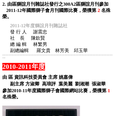
2.
由區獅誼月刊雜誌社發行之
300A
2
區獅誼月刊參加
2011-12
年國際獅子會月刊國際比賽，榮獲第
2
名
殊
榮
。
2011-12年度
獅誼月刊雜誌社
發
行
人
謝震忠
社
長
陳欽賢
總
編
輯
林繁男
副總編輯
羅文貴 林芳美 邱玉華
-----------------------------------------------------------------------
--
2010-2011年度
由 區 資訊科技委員會 主席 姚嘉偉
副主席 方淑卿 高琅評 葉美麗 劉湘潮 張淑華
參加2010-11年度國際獅子會國際網站比賽，榮獲第
1
名殊榮。