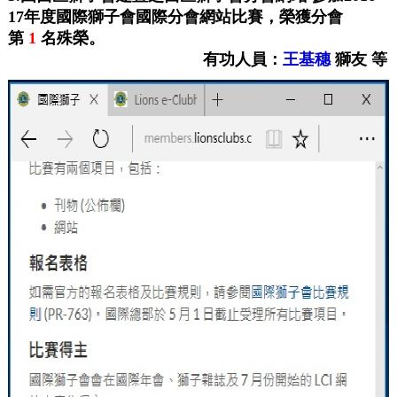
17年
度
國際獅子會國際分會網站比賽，榮獲分會
第
1
名殊榮
。
有功人員：
王基穗
獅友 等