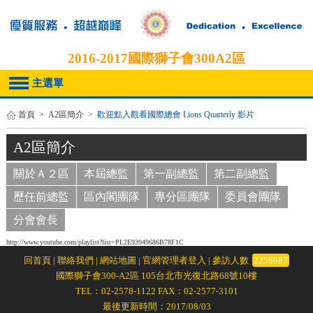
2016-2017
國際獅子會300A2區
主選單
首頁
>
A2區簡介
>
歡迎點入觀看國際總會 Lions Quarterly 影片
A2區簡介
關於Ａ２區
本屆總監
第一副總監
第二副總監
歷任前總監
區內閣團隊
專分區團隊
委員會團隊
分會會長
http://www.youtube.com/playlist?list=PL2E93949686B78F1C
回首頁
|
聯絡我們
|
網站地圖
|
官網管理者登入
| 參訪人數
2258987
國際獅子會300-A2區 105台北市光復北路68號10樓
TEL：02-2578-1122 FAX：02-2577-3101
最後更新時間：2017/08/03